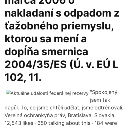
marca 2006 o
nakladaní s odpadom z
ťažobného priemyslu,
ktorou sa mení a
dopĺňa smernica
2004/35/ES (Ú. v. EÚ L
102, 11.
"Spokojený
jsem tak
napůl. To, co jsme chtěli udělat, jsme odtrénovali.
Verejná ochrankyňa práv, Bratislava, Slovakia.
12,543 likes · 650 talking about this · 184 were