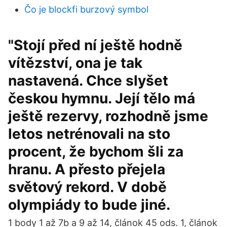
Čo je blockfi burzový symbol
"Stojí před ní ještě hodně
vítězství, ona je tak
nastavená. Chce slyšet
českou hymnu. Její tělo má
ještě rezervy, rozhodně jsme
letos netrénovali na sto
procent, že bychom šli za
hranu. A přesto přejela
světový rekord. V době
olympiády to bude jiné.
1 body 1 až 7b a 9 až 14, článok 45 ods. 1, článok