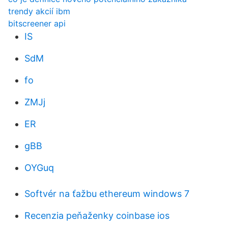
trendy akcií ibm
bitscreener api
IS
SdM
fo
ZMJj
ER
gBB
OYGuq
Softvér na ťažbu ethereum windows 7
Recenzia peňaženky coinbase ios