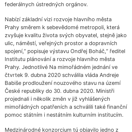
federálnych ústredných orgánov.
Nabízí základní vizi rozvoje hlavního města
Prahy směrem k sebevědomé metropoli, která
zvyšuje kvalitu života svých obyvatel, stejně jako
ulic, náměstí, veřejných prostor a dopravních
spojení,“ popisuje výstavu Ondřej Boháč,“ ředitel
Institutu plánování a rozvoje hlavního města
Prahy. Jednotlivé Na mimořádném jednání ve
čtvrtek 9. dubna 2020 schválila vláda Andreje
Babiše prodloužení nouzového stavu na území
České republiky do 30. dubna 2020. Ministři
projednali i několik změn v již vyhlášených
mimořádných opatřeních a schválili také finanční
pomoc státním i nestátním kulturním institucím.
Medzinárodné konzorcium tú objavilo jedno z