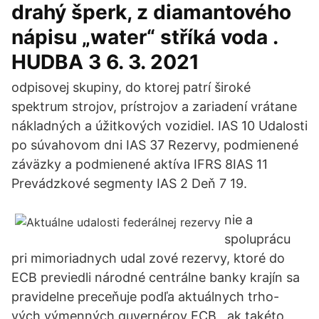
drahý šperk, z diamantového
nápisu „water“ stříká voda .
HUDBA 3 6. 3. 2021
odpisovej skupiny, do ktorej patrí široké
spektrum strojov, prístrojov a zariadení vrátane
nákladných a úžitkových vozidiel. IAS 10 Udalosti
po súvahovom dni IAS 37 Rezervy, podmienené
záväzky a podmienené aktíva IFRS 8IAS 11
Prevádzkové segmenty IAS 2 Deň 7 19.
nie a
spoluprácu
pri mimoriadnych udal zové rezervy, ktoré do
ECB previedli národné centrálne banky krajín sa
pravidelne preceňuje podľa aktuálnych trho-
vých výmenných guvernérov ECB , ak takéto