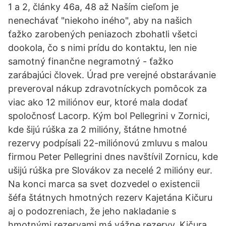
1 a 2, články 46a, 48 až Naším cieľom je
nenechávať "niekoho iného", aby na našich
ťažko zarobených peniazoch zbohatli všetci
dookola, čo s nimi prídu do kontaktu, len nie
samotný finančne negramotný - ťažko
zarábajúci človek. Úrad pre verejné obstarávanie
preveroval nákup zdravotníckych pomôcok za
viac ako 12 miliónov eur, ktoré mala dodať
spoločnosť Lacorp. Kým bol Pellegrini v Zornici,
kde šijú rúška za 2 milióny, štátne hmotné
rezervy podpísali 22-miliónovú zmluvu s malou
firmou Peter Pellegrini dnes navštívil Zornicu, kde
ušijú rúška pre Slovákov za necelé 2 milióny eur.
Na konci marca sa svet dozvedel o existencii
šéfa štátnych hmotných rezerv Kajetána Kičuru
aj o podozreniach, že jeho nakladanie s
hmotnými rezervami má vážne rezervy. Kičura