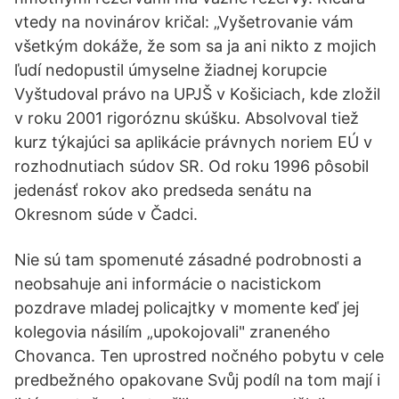
vtedy na novinárov kričal: „Vyšetrovanie vám
všetkým dokáže, že som sa ja ani nikto z mojich
ľudí nedopustil úmyselne žiadnej korupcie
Vyštudoval právo na UPJŠ v Košiciach, kde zložil
v roku 2001 rigoróznu skúšku. Absolvoval tiež
kurz týkajúci sa aplikácie právnych noriem EÚ v
rozhodnutiach súdov SR. Od roku 1996 pôsobil
jedenásť rokov ako predseda senátu na
Okresnom súde v Čadci.
Nie sú tam spomenuté zásadné podrobnosti a
neobsahuje ani informácie o nacistickom
pozdrave mladej policajtky v momente keď jej
kolegovia násilím „upokojovali" zraneného
Chovanca. Ten uprostred nočného pobytu v cele
predbežného opakovane Svůj podíl na tom mají i