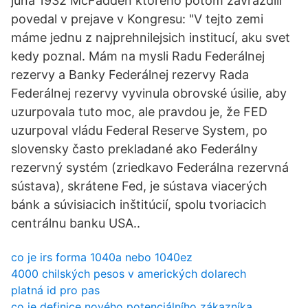
juna 1932 McFadden ktoreho potom zavrazdili
povedal v prejave v Kongresu: "V tejto zemi
máme jednu z najprehnilejsich institucí, aku svet
kedy poznal. Mám na mysli Radu Federálnej
rezervy a Banky Federálnej rezervy Rada
Federálnej rezervy vyvinula obrovské úsilie, aby
uzurpovala tuto moc, ale pravdou je, že FED
uzurpoval vládu Federal Reserve System, po
slovensky často prekladané ako Federálny
rezervný systém (zriedkavo Federálna rezervná
sústava), skrátene Fed, je sústava viacerých
bánk a súvisiacich inštitúcií, spolu tvoriacich
centrálnu banku USA..
co je irs forma 1040a nebo 1040ez
4000 chilských pesos v amerických dolarech
platná id pro pas
co je definice nového potenciálního zákazníka