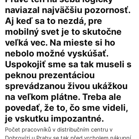
naviazal najväčšiu pozornosť.
Aj keď sa to nezdá, pre
mobilný svet je to skutočne
veľká vec. Na mieste si ho
nebolo možné vyskúšať.
Uspokojiť sme sa tak museli s
peknou prezentáciou
sprevádzanou živou ukážkou
na veľkom plátne. Treba ale
povedať, že to, čo sme videli,
je vskutku impozantné.
Počet pracovníků v distribučním centru v
Dobrovízi u Prahy se tak před vrcholem nákupní