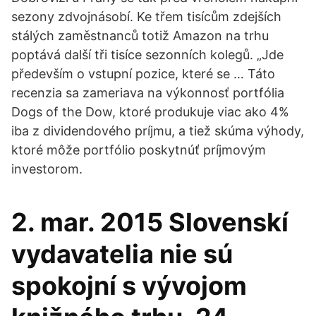
sezony zdvojnásobí. Ke třem tisícům zdejších
stálých zaměstnanců totiž Amazon na trhu
poptává další tři tisíce sezonních kolegů. „Jde
především o vstupní pozice, které se … Táto
recenzia sa zameriava na výkonnosť portfólia
Dogs of the Dow, ktoré produkuje viac ako 4%
iba z dividendového príjmu, a tiež skúma výhody,
ktoré môže portfólio poskytnúť príjmovým
investorom.
2. mar. 2015 Slovenskí
vydavatelia nie sú
spokojní s vývojom