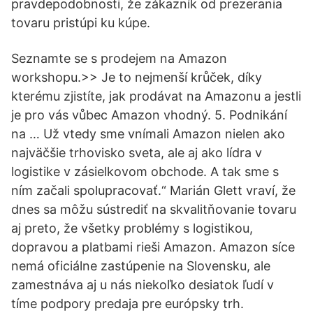
pravdepodobnosti, že zákazník od prezerania
tovaru pristúpi ku kúpe.
Seznamte se s prodejem na Amazon
workshopu.>> Je to nejmenší krůček, díky
kterému zjistíte, jak prodávat na Amazonu a jestli
je pro vás vůbec Amazon vhodný. 5. Podnikání
na … Už vtedy sme vnímali Amazon nielen ako
najväčšie trhovisko sveta, ale aj ako lídra v
logistike v zásielkovom obchode. A tak sme s
ním začali spolupracovať.“ Marián Glett vraví, že
dnes sa môžu sústrediť na skvalitňovanie tovaru
aj preto, že všetky problémy s logistikou,
dopravou a platbami rieši Amazon. Amazon síce
nemá oficiálne zastúpenie na Slovensku, ale
zamestnáva aj u nás niekoľko desiatok ľudí v
tíme podpory predaja pre európsky trh.