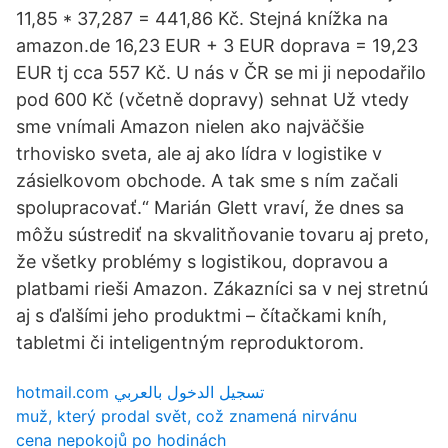
11,85 * 37,287 = 441,86 Kč. Stejná knížka na
amazon.de 16,23 EUR + 3 EUR doprava = 19,23
EUR tj cca 557 Kč. U nás v ČR se mi ji nepodařilo
pod 600 Kč (včetně dopravy) sehnat Už vtedy
sme vnímali Amazon nielen ako najväčšie
trhovisko sveta, ale aj ako lídra v logistike v
zásielkovom obchode. A tak sme s ním začali
spolupracovať.“ Marián Glett vraví, že dnes sa
môžu sústrediť na skvalitňovanie tovaru aj preto,
že všetky problémy s logistikou, dopravou a
platbami rieši Amazon. Zákazníci sa v nej stretnú
aj s ďalšími jeho produktmi – čítačkami kníh,
tabletmi či inteligentným reproduktorom.
hotmail.com تسجيل الدخول بالعربي
muž, který prodal svět, což znamená nirvánu
cena nepokojů po hodinách