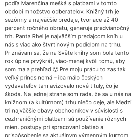
podľa Marenčina mešká s platbami v tomto
období množstvo odberateľov. Knižný trh je
sezónny a najväčšie predaje, tvoriace až 40
percent ročného obratu, generuje predvianočný
trh. Panta Rhei je najväčším predajcom kníh u
nás s viac ako štvrtinovým podielom na trhu.
Priznávam sa, že na Světe knihy som bola tento
rok úplne prvýkrát, viac-menej kvôli tomu, aby
som mala prehľad 🙂 Pre moju prácu to zas tak
veľký prínos nemá – iba málo českých
vydavateľov tam avizovalo nové tituly, čo je
škoda. Na jednej strane som rada, že sa u nás na
knižnom (a kultúrnom) trhu niečo deje, ale Medzi
tri najväčšie obavy obchodníkov v súvislosti s
cezhraničnými platbami sú používanie rôznych
mien, postupy pri spracovaní platieb a
prispôsobenie sa aktuálnym výmenným kurzom