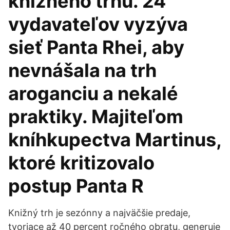
knižného trhu. 24
vydavateľov vyzýva
sieť Panta Rhei, aby
nevnášala na trh
aroganciu a nekalé
praktiky. Majiteľom
kníhkupectva Martinus,
ktoré kritizovalo
postup Panta R
Knižný trh je sezónny a najväčšie predaje,
tvoriace až 40 percent ročného obratu, generuje