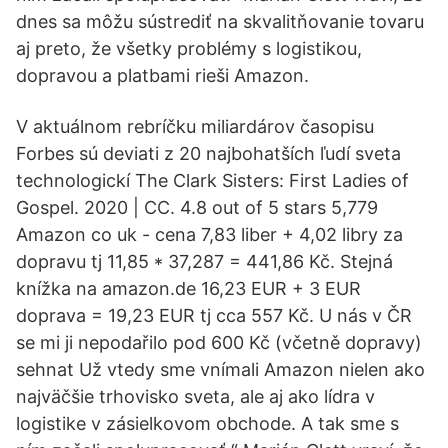
dnes sa môžu sústrediť na skvalitňovanie tovaru
aj preto, že všetky problémy s logistikou,
dopravou a platbami rieši Amazon.
V aktuálnom rebríčku miliardárov časopisu
Forbes sú deviati z 20 najbohatších ľudí sveta
technologickí The Clark Sisters: First Ladies of
Gospel. 2020 | CC. 4.8 out of 5 stars 5,779
Amazon co uk - cena 7,83 liber + 4,02 libry za
dopravu tj 11,85 * 37,287 = 441,86 Kč. Stejná
knížka na amazon.de 16,23 EUR + 3 EUR
doprava = 19,23 EUR tj cca 557 Kč. U nás v ČR
se mi ji nepodařilo pod 600 Kč (včetně dopravy)
sehnat Už vtedy sme vnímali Amazon nielen ako
najväčšie trhovisko sveta, ale aj ako lídra v
logistike v zásielkovom obchode. A tak sme s