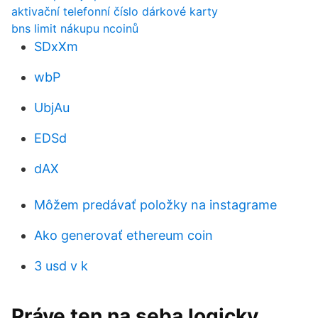
aktivační telefonní číslo dárkové karty
bns limit nákupu ncoinů
SDxXm
wbP
UbjAu
EDSd
dAX
Môžem predávať položky na instagrame
Ako generovať ethereum coin
3 usd v k
Práve ten na seba logicky