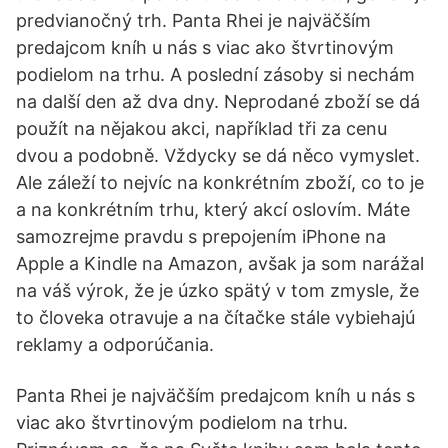
predvianočný trh. Panta Rhei je najväčším
predajcom kníh u nás s viac ako štvrtinovým
podielom na trhu. A poslední zásoby si nechám
na další den až dva dny. Neprodané zboží se dá
použít na nějakou akci, například tři za cenu
dvou a podobně. Vždycky se dá něco vymyslet.
Ale záleží to nejvíc na konkrétním zboží, co to je
a na konkrétním trhu, který akcí oslovím. Máte
samozrejme pravdu s prepojením iPhone na
Apple a Kindle na Amazon, avšak ja som narážal
na váš výrok, že je úzko spätý v tom zmysle, že
to človeka otravuje a na čítačke stále vybiehajú
reklamy a odporúčania.
Panta Rhei je najväčším predajcom kníh u nás s
viac ako štvrtinovým podielom na trhu.